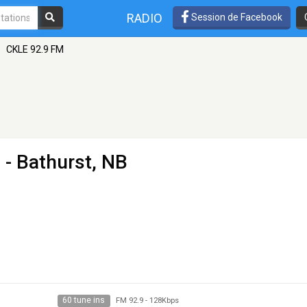
RADIO
Session de Facebook
»
CKLE 92.9 FM
 - Bathurst, NB
60 tune ins
FM 92.9
-
128Kbps