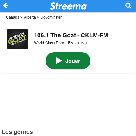
Canada
>
Alberta
>
Lloydminster
106.1 The Goat - CKLM-FM
World Class Rock · FM · 106.1
Jouer
Les genres