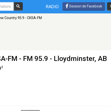
RADIO
Session de Facebook
ew Country 95.9 - CKSA-FM
SA-FM
- FM 95.9 - Lloydminster, AB
y!