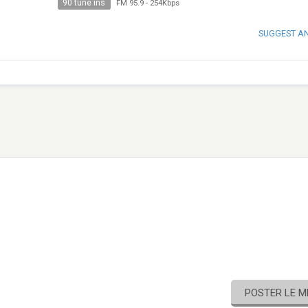
90 tune ins
FM 95.9
-
254Kbps
SUGGEST A
POSTER LE 