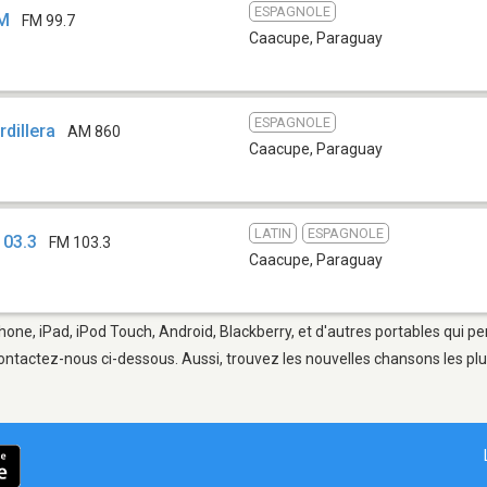
ESPAGNOLE
FM
FM 99.7
Caacupe
,
Paraguay
ESPAGNOLE
rdillera
AM 860
Caacupe
,
Paraguay
LATIN
ESPAGNOLE
103.3
FM 103.3
Caacupe
,
Paraguay
hone, iPad, iPod Touch, Android, Blackberry, et d'autres portables qui p
ontactez-nous ci-dessous. Aussi, trouvez les nouvelles chansons les plu