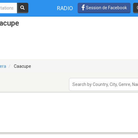
RADIO
Session de Facebook
aacupe
lera
Caacupe