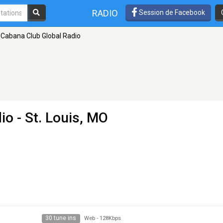
RADIO
Session de Facebook
Cabana Club Global Radio
io
- St. Louis, MO
30 tune ins
Web
-
128Kbps