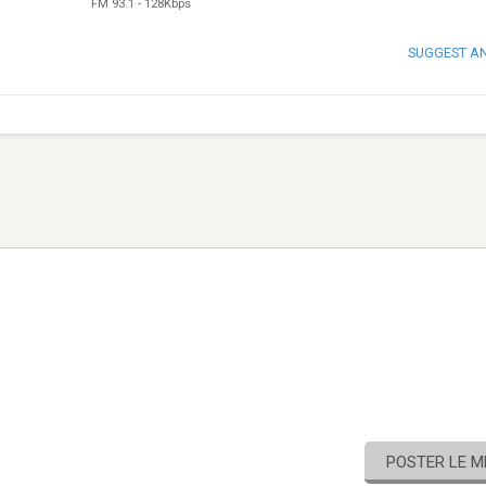
FM 93.1
-
128Kbps
SUGGEST A
POSTER LE 