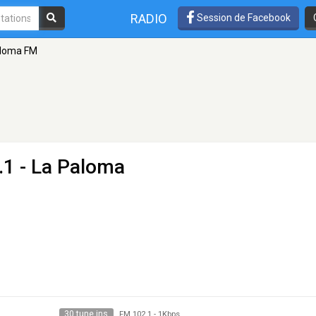
RADIO
Session de Facebook
aloma FM
.1 - La Paloma
30 tune ins
FM 102.1
-
1Kbps