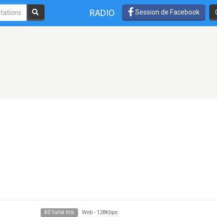
RADIO
Session de Facebook
60 tune ins
Web
-
128Kbps