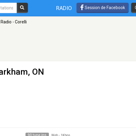
RADIO
Session de Facebook
Radio - Corelli
arkham, ON
90 tune ins
Web
-
1Kbps