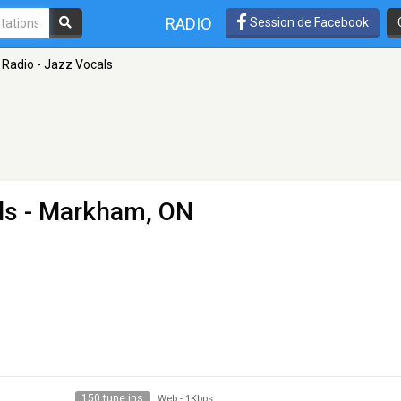
RADIO
Session de Facebook
Radio - Jazz Vocals
ls
- Markham, ON
150 tune ins
Web
-
1Kbps