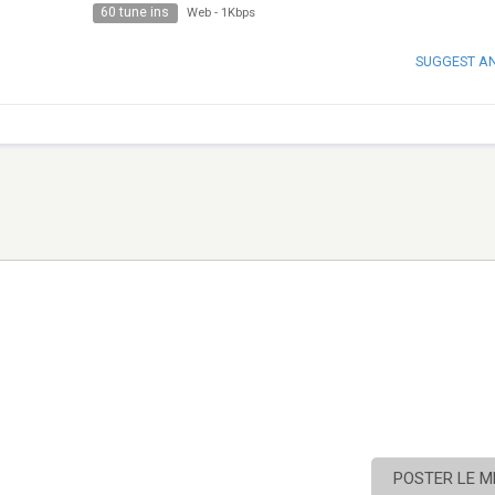
60 tune ins
Web
-
1Kbps
SUGGEST A
POSTER LE 