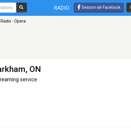
RADIO
Session de Facebook
Radio - Opera
arkham, ON
treaming service