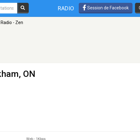
RADIO
Session de Facebook
Radio - Zen
kham, ON
Web
-
1Kbps