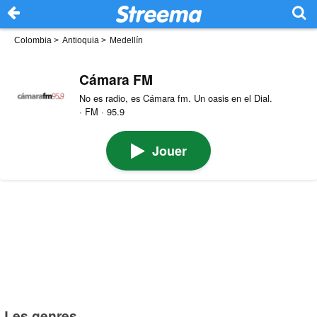
Colombia
>
Antioquia
>
Medellín
Cámara FM
No es radio, es Cámara fm. Un oasis en el Dial.
· FM · 95.9
Jouer
Les genres