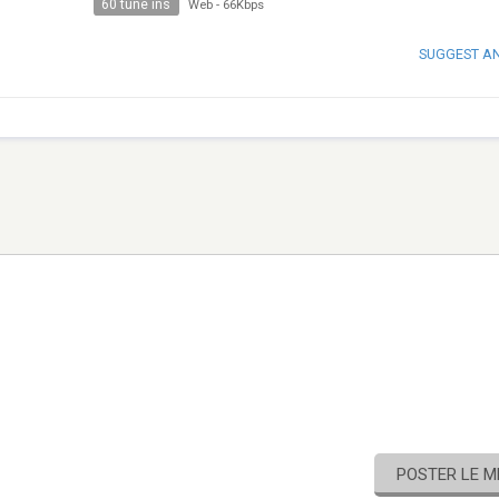
60 tune ins
Web
-
66Kbps
SUGGEST A
POSTER LE 