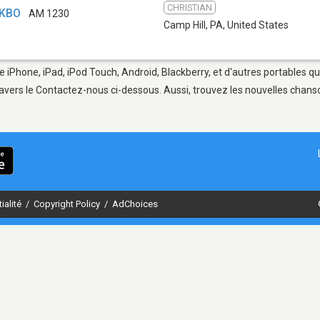
CHRISTIAN
WKBO
AM 1230
Camp Hill, PA
,
United States
e iPhone, iPad, iPod Touch, Android, Blackberry, et d'autres portables q
avers le Contactez-nous ci-dessous. Aussi, trouvez les nouvelles chanson
ialité
/
Copyright Policy
/
AdChoices