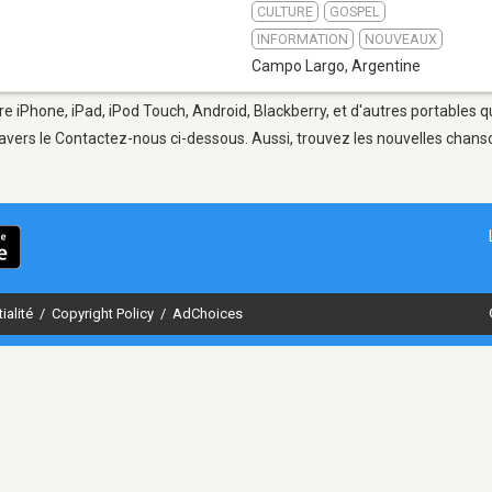
CULTURE
GOSPEL
INFORMATION
NOUVEAUX
Campo Largo
,
Argentine
e iPhone, iPad, iPod Touch, Android, Blackberry, et d'autres portables 
avers le Contactez-nous ci-dessous. Aussi, trouvez les nouvelles chanson
ialité
/
Copyright Policy
/
AdChoices