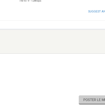
FM 87.9
-
128Kbps
SUGGEST A
POSTER LE 