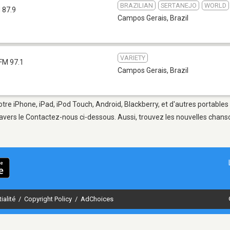
BRAZILIAN
SERTANEJO
WORLD
 87.9
Campos Gerais
,
Brazil
VARIETY
FM 97.1
Campos Gerais
,
Brazil
tre iPhone, iPad, iPod Touch, Android, Blackberry, et d'autres portables
avers le Contactez-nous ci-dessous. Aussi, trouvez les nouvelles chanson
ialité
/
Copyright Policy
/
AdChoices