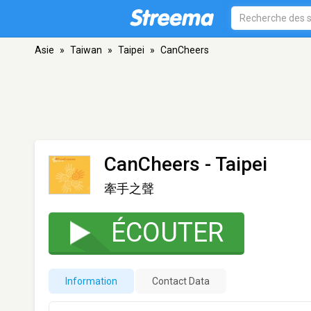
Asie
»
Taiwan
»
Taipei
»
CanCheers
CanCheers
- Taipei
牽手之聲
ÉCOUTER
Information
Contact Data