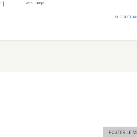
Web
-
1Kbps
T
SUGGEST A
POSTER LE 