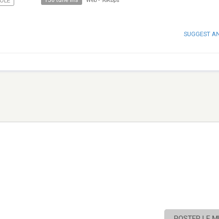
150 tune ins
OLE
Web
-
96Kbps
SUGGEST A
POSTER LE 