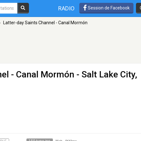
RADIO
Session de Facebook
»
Latter-day Saints Channel - Canal Mormón
nel - Canal Mormón
- Salt Lake City,