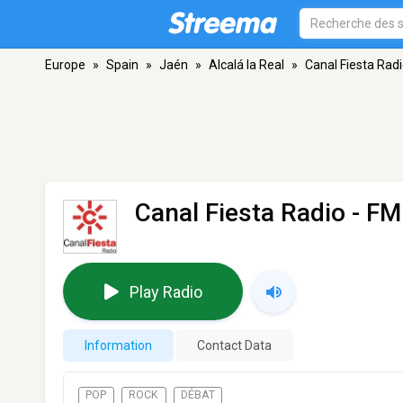
Europe
»
Spain
»
Jaén
»
Alcalá la Real
»
Canal Fiesta Rad
Canal Fiesta Radio
- FM 
Play Radio
Information
Contact Data
POP
ROCK
DÉBAT