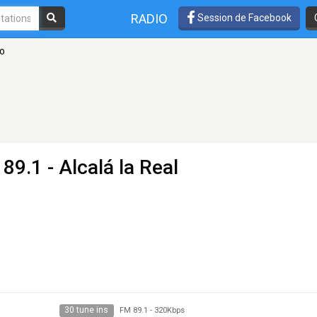
RADIO
Session de Facebook
io
89.1 - Alcalá la Real
30 tune ins
FM 89.1
-
320Kbps