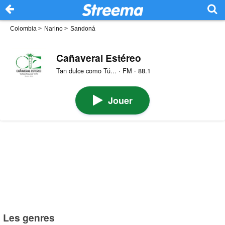
Colombia
>
Narino
>
Sandoná
Cañaveral Estéreo
Tan dulce como Tú... · FM · 88.1
Jouer
Les genres