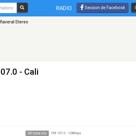
RADIO
Session de Facebook
ñaveral Stereo
07.0 - Cali
30 tune ins
FM 107.0
-
128Kbps