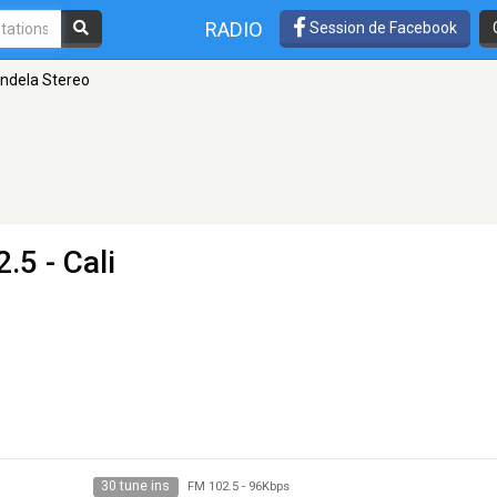
RADIO
Session de Facebook
ndela Stereo
.5 - Cali
30 tune ins
FM 102.5
-
96Kbps