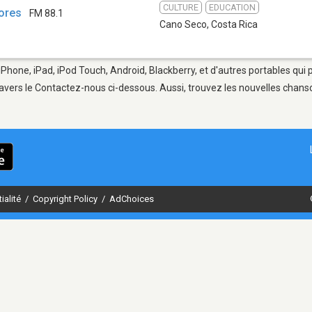
CULTURE
EDUCATION
dores
FM 88.1
Cano Seco
,
Costa Rica
iPhone, iPad, iPod Touch, Android, Blackberry, et d'autres portables qui
avers le Contactez-nous ci-dessous. Aussi, trouvez les nouvelles chanson
ialité
/
Copyright Policy
/
AdChoices