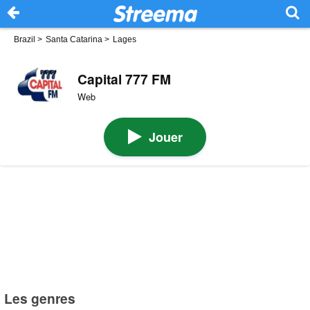
Brazil
>
Santa Catarina
>
Lages
Capital 777 FM
Web
Jouer
Les genres