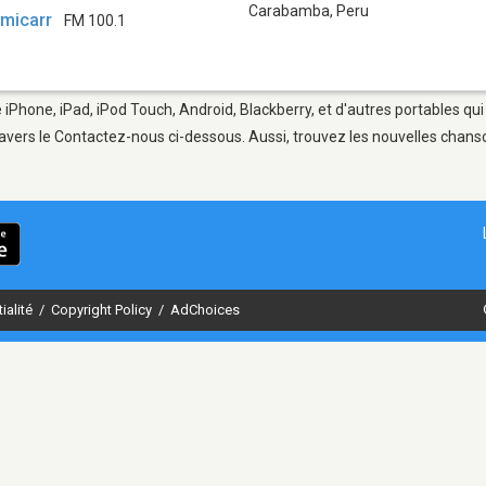
Carabamba
,
Peru
amicarr
FM 100.1
iPhone, iPad, iPod Touch, Android, Blackberry, et d'autres portables qu
avers le Contactez-nous ci-dessous. Aussi, trouvez les nouvelles chanson
ialité
/
Copyright Policy
/
AdChoices