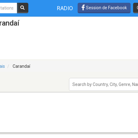
RADIO
Session de Facebook
randaí
ais
Carandaí