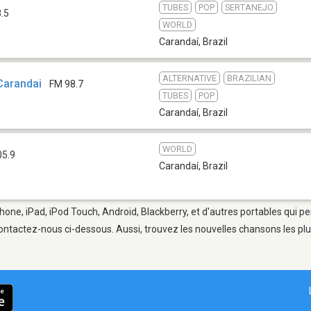
TUBES
POP
SERTANEJO
.5
WORLD
Carandaí
,
Brazil
ALTERNATIVE
BRAZILIAN
Carandai
FM 98.7
TUBES
POP
Carandaí
,
Brazil
WORLD
05.9
Carandaí
,
Brazil
hone, iPad, iPod Touch, Android, Blackberry, et d'autres portables qui p
ontactez-nous ci-dessous. Aussi, trouvez les nouvelles chansons les plu