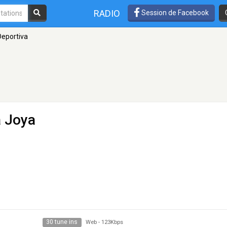
RADIO
Session de Facebook
eportiva
a Joya
30 tune ins
Web
-
123Kbps