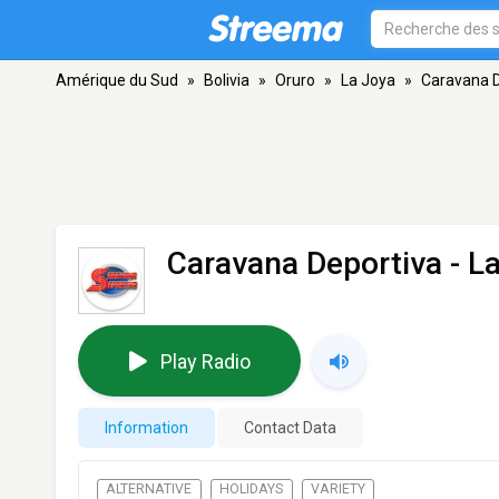
Amérique du Sud
»
Bolivia
»
Oruro
»
La Joya
»
Caravana D
Caravana Deportiva
- L
Play Radio
Information
Contact Data
ALTERNATIVE
HOLIDAYS
VARIETY