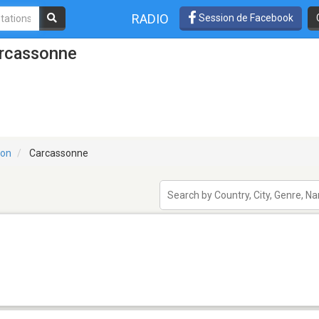
RADIO
Session de Facebook
arcassonne
lon
Carcassonne