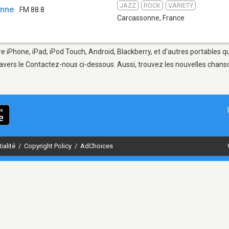
JAZZ
ROCK
VARIETY
onne
FM 88.8
Carcassonne
,
France
e iPhone, iPad, iPod Touch, Android, Blackberry, et d'autres portables q
avers le Contactez-nous ci-dessous. Aussi, trouvez les nouvelles chanson
ialité
/
Copyright Policy
/
AdChoices