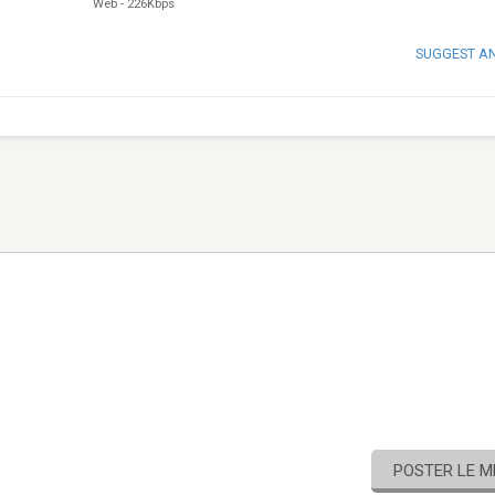
Web
-
226Kbps
SUGGEST A
POSTER LE 