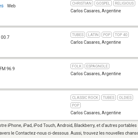
CHRISTIAN
GOSPEL
RELIGIOUS
es
Web
Carlos Casares
,
Argentine
TUBES
LATIN
POP
TOP 40
100.7
Carlos Casares
,
Argentine
FOLK
ESPAGNOLE
FM 96.9
Carlos Casares
,
Argentine
CLASSIC ROCK
TUBES
OLDIES
POP
Carlos Casares
,
Argentine
otre iPhone, iPad, iPod Touch, Android, Blackberry, et d'autres portables
avers le Contactez-nous ci-dessous. Aussi, trouvez les nouvelles chanson