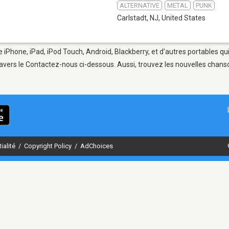
ALTERNATIVE
METAL
PUNK
Carlstadt, NJ
,
United States
e iPhone, iPad, iPod Touch, Android, Blackberry, et d'autres portables q
avers le Contactez-nous ci-dessous. Aussi, trouvez les nouvelles chanson
ialité
/
Copyright Policy
/
AdChoices