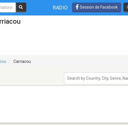
RADIO
Session de Facebook
rriacou
acou
Carriacou