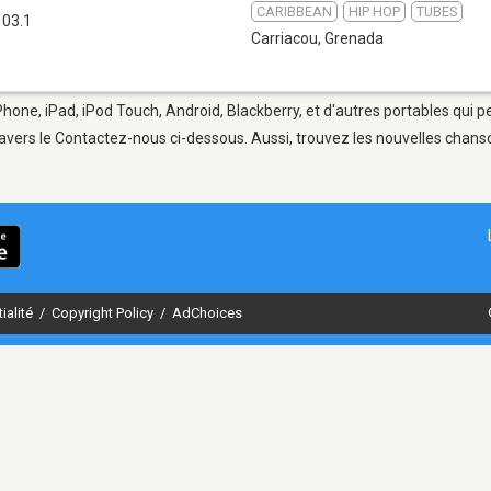
CARIBBEAN
HIP HOP
TUBES
103.1
Carriacou
,
Grenada
Phone, iPad, iPod Touch, Android, Blackberry, et d'autres portables qui 
avers le Contactez-nous ci-dessous. Aussi, trouvez les nouvelles chanson
ialité
/
Copyright Policy
/
AdChoices