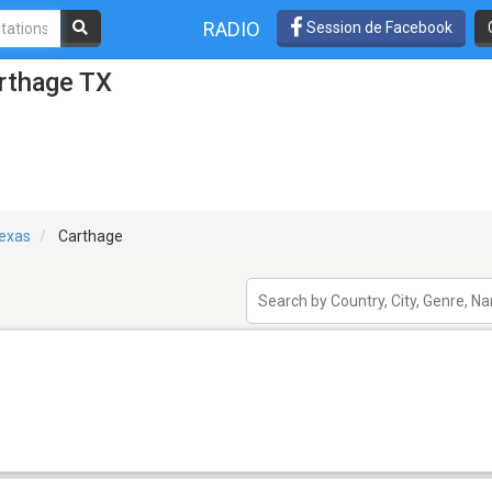
RADIO
Session de Facebook
rthage TX
exas
Carthage