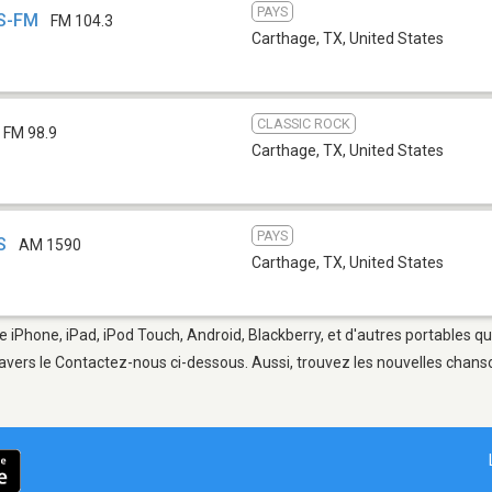
PAYS
AS-FM
FM 104.3
Carthage, TX
,
United States
CLASSIC ROCK
FM 98.9
Carthage, TX
,
United States
PAYS
S
AM 1590
Carthage, TX
,
United States
e iPhone, iPad, iPod Touch, Android, Blackberry, et d'autres portables q
avers le Contactez-nous ci-dessous. Aussi, trouvez les nouvelles chanson