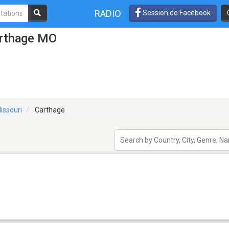
RADIO
Session de Facebook
arthage MO
issouri
Carthage