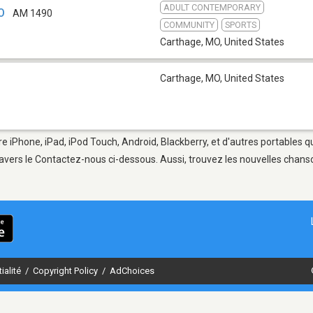
ADULT CONTEMPORARY
O
AM 1490
COMMUNITY
SPORTS
Carthage, MO
,
United States
Carthage, MO
,
United States
e iPhone, iPad, iPod Touch, Android, Blackberry, et d'autres portables q
avers le Contactez-nous ci-dessous. Aussi, trouvez les nouvelles chanson
ialité
/
Copyright Policy
/
AdChoices