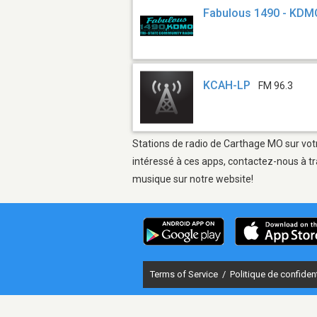
Fabulous 1490 - KDM
KCAH-LP
FM 96.3
Stations de radio de Carthage MO sur votr
intéressé à ces apps, contactez-nous à tr
musique sur notre website!
Terms of Service
/
Politique de confident