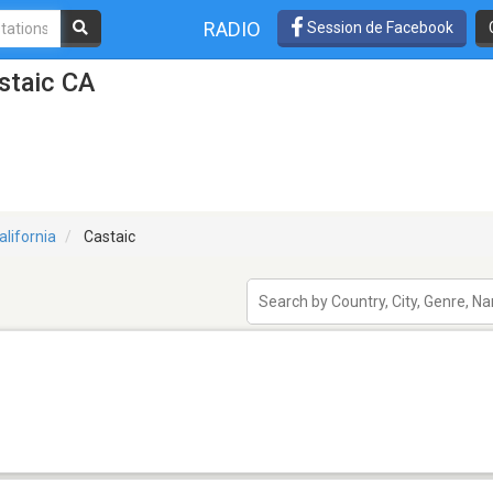
RADIO
Session de Facebook
staic CA
alifornia
Castaic