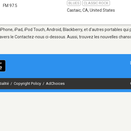
BLUES
CLASSIC ROCK
FM 97.5
Castaic, CA
,
United States
iPhone, iPad, iPod Touch, Android, Blackberry, et d'autres portables qui
avers le Contactez-nous ci-dessous. Aussi, trouvez les nouvelles chanson
ialité
/
Copyright Policy
/
AdChoices