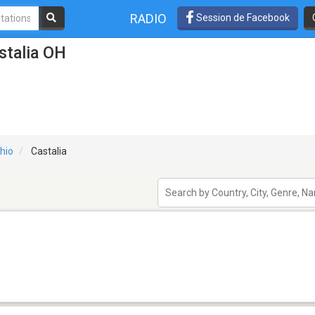
RADIO
Session de Facebook
stalia OH
hio
Castalia