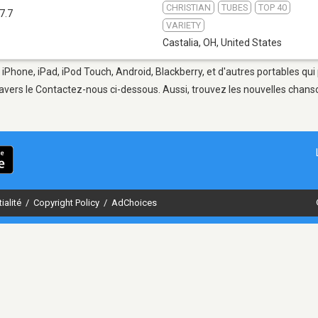
CHRISTIAN
TUBES
TOP 40
7.7
VARIETY
Castalia, OH
,
United States
 iPhone, iPad, iPod Touch, Android, Blackberry, et d'autres portables qu
avers le Contactez-nous ci-dessous. Aussi, trouvez les nouvelles chanson
ialité
/
Copyright Policy
/
AdChoices