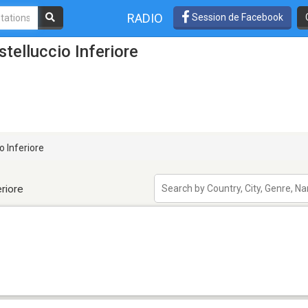
RADIO
Session de Facebook
telluccio Inferiore
o Inferiore
eriore