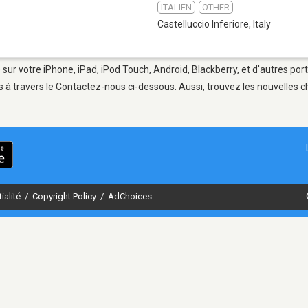
ITALIEN
OTHER
Castelluccio Inferiore
,
Italy
e sur votre iPhone, iPad, iPod Touch, Android, Blackberry, et d'autres po
 à travers le Contactez-nous ci-dessous. Aussi, trouvez les nouvelles ch
ialité
/
Copyright Policy
/
AdChoices