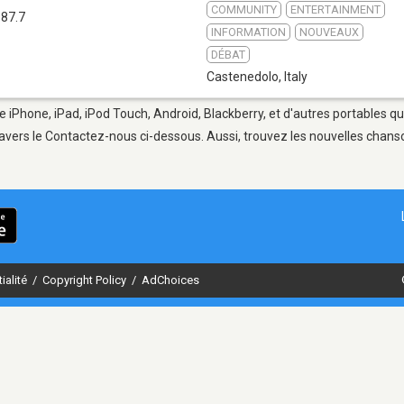
COMMUNITY
ENTERTAINMENT
 87.7
INFORMATION
NOUVEAUX
DÉBAT
Castenedolo
,
Italy
e iPhone, iPad, iPod Touch, Android, Blackberry, et d'autres portables q
avers le Contactez-nous ci-dessous. Aussi, trouvez les nouvelles chanson
ialité
/
Copyright Policy
/
AdChoices