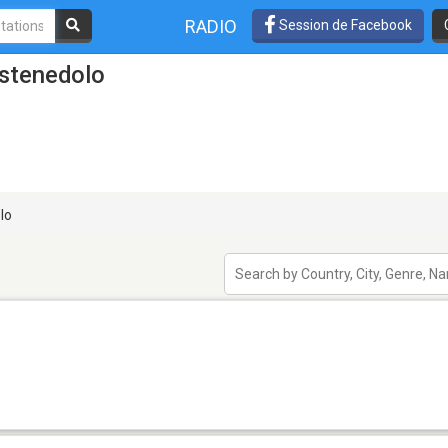
RADIO
Session de Facebook
astenedolo
lo