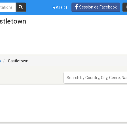
RADIO
Session de Facebook
astletown
n
Castletown