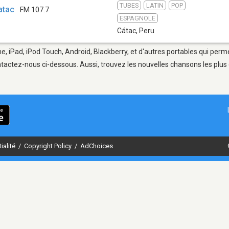
TUBES
LATIN
POP
atac
FM 107.7
ESPAGNOLE
Cátac
,
Peru
e, iPad, iPod Touch, Android, Blackberry, et d'autres portables qui perm
tactez-nous ci-dessous. Aussi, trouvez les nouvelles chansons les plus 
ialité
/
Copyright Policy
/
AdChoices