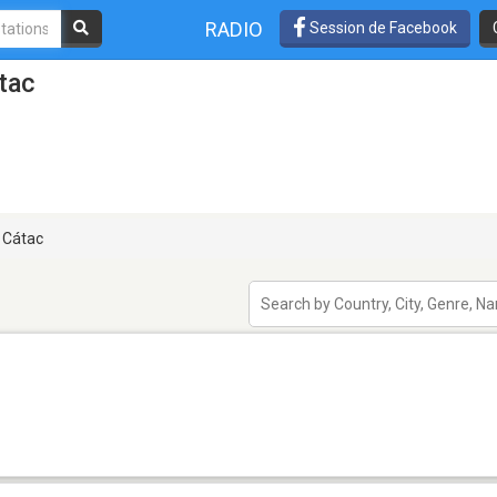
RADIO
Session de Facebook
tac
Cátac