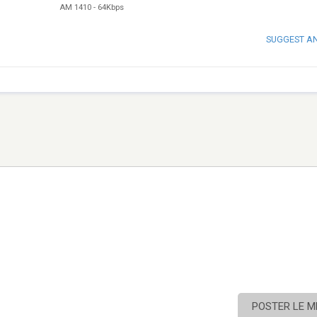
AM 1410
-
64Kbps
SUGGEST A
POSTER LE 