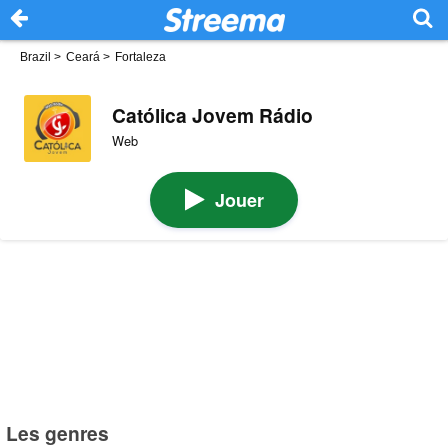
Brazil
>
Ceará
>
Fortaleza
Católica Jovem Rádio
Web
Jouer
Les genres