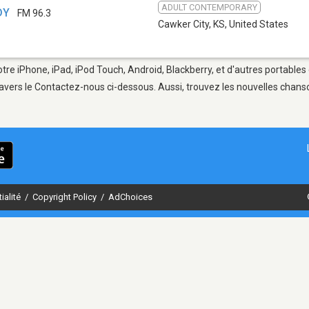
ADULT CONTEMPORARY
DY
FM 96.3
Cawker City, KS
,
United States
otre iPhone, iPad, iPod Touch, Android, Blackberry, et d'autres portables
avers le Contactez-nous ci-dessous. Aussi, trouvez les nouvelles chanson
ialité
/
Copyright Policy
/
AdChoices