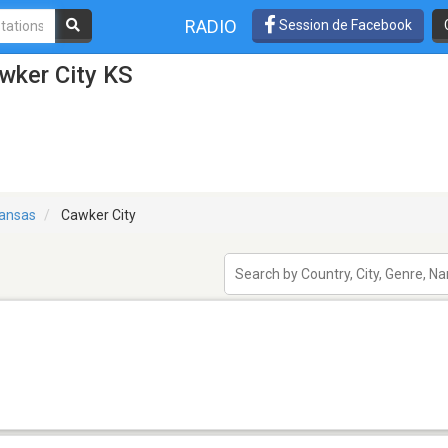
RADIO
Session de Facebook
wker City KS
ansas
Cawker City