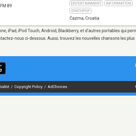
ENTERTAINMENT
INFORMATION
FM 89
SYNTHPOP
Čazma
,
Croatia
ne, iPad, iPod Touch, Android, Blackberry, et d'autres portables qui per
tactez-nous ci-dessous. Aussi, trouvez les nouvelles chansons les plus 
ialité
/
Copyright Policy
/
AdChoices