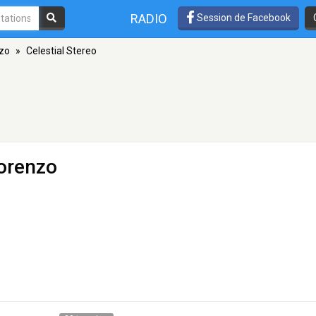
RADIO
Session de Facebook
zo
»
Celestial Stereo
orenzo