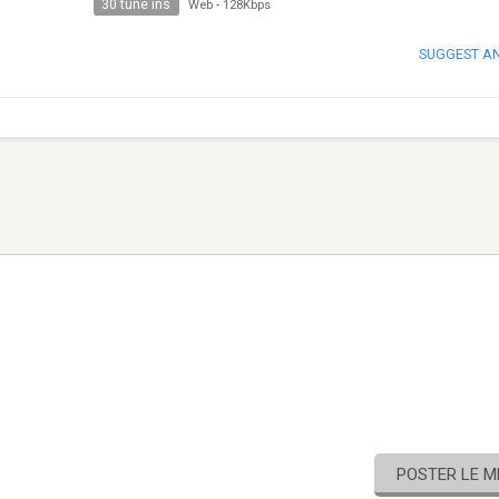
30 tune ins
Web
-
128Kbps
SUGGEST A
POSTER LE 