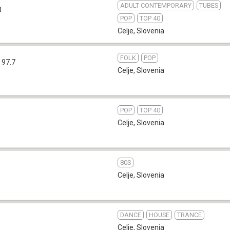
ADULT CONTEMPORARY
TUBES
8
POP
TOP 40
Celje
,
Slovenia
FOLK
POP
 97.7
Celje
,
Slovenia
POP
TOP 40
Celje
,
Slovenia
80S
Celje
,
Slovenia
DANCE
HOUSE
TRANCE
Celje
,
Slovenia