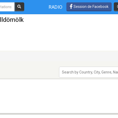
RADIO
Session de Facebook
lldömölk