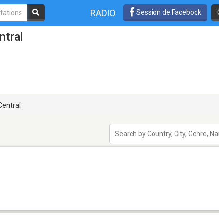
RADIO
Session de Facebook
ntral
entral