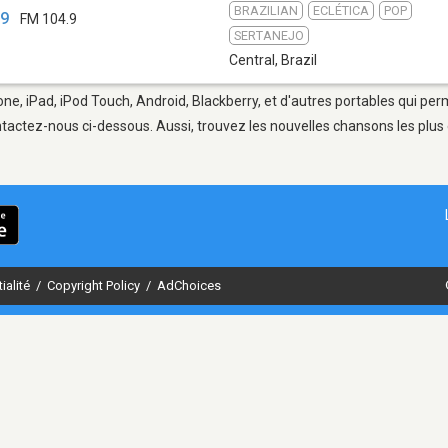
BRAZILIAN
ECLÉTICA
POP
.9
FM 104.9
SERTANEJO
Central
,
Brazil
one, iPad, iPod Touch, Android, Blackberry, et d'autres portables qui pe
tactez-nous ci-dessous. Aussi, trouvez les nouvelles chansons les plus 
ialité
/
Copyright Policy
/
AdChoices